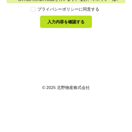
本ウェブサイトで取得する個人情報に限り適用されるも
プライバシーポリシーに同意する
のとします。
第2条　個人情報の定義
入力内容を確認する
本ポリシーにおいて「個人情報」とは、個人情報保護法
に定める「個人情報」を指し、生存する個人に関する情
報であって、当該情報に含まれる氏名、生年月日その他
の記述等により特定の個人を識別できるもの又は個人識
別符号が含まれるものを指します。また、本ポリシーに
おいて「個人データ」とは、個人情報保護法に定める
「個人データ」、すなわち個人情報データベース等を構
成する個人情報をいい、「保有個人データ」とは、個人
情報保護法に定める「保有個人データ」、すなわち個人
情報取扱事業者が、開示、内容の訂正、追加又は削除、
© 2025 北野物産株式会社
利用の停止、消去及び第三者への提供の停止を行うこと
のできる権限を有する個人データであって、その存否が
明らかになることにより公益その他の利益が害されるも
のとして政令で定めるもの以外のものをいいます。
第3条　個人情報の取得
当社は、個人情報を取得する際は、個人情報保護法律そ
の他関連法令を遵守します。個人情報の提供に関しまし