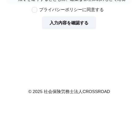
者の個人情報の保護を行います。なお、本ポリシーは、
プライバシーポリシーに同意する
本ウェブサイトで取得する個人情報に限り適用されるも
のとします。
入力内容を確認する
第2条　個人情報の定義
本ポリシーにおいて「個人情報」とは、個人情報保護法
に定める「個人情報」を指し、生存する個人に関する情
報であって、当該情報に含まれる氏名、生年月日その他
の記述等により特定の個人を識別できるもの又は個人識
別符号が含まれるものを指します。また、本ポリシーに
おいて「個人データ」とは、個人情報保護法に定める
「個人データ」、すなわち個人情報データベース等を構
成する個人情報をいい、「保有個人データ」とは、個人
情報保護法に定める「保有個人データ」、すなわち個人
© 2025 社会保険労務士法人CROSSROAD
情報取扱事業者が、開示、内容の訂正、追加又は削除、
利用の停止、消去及び第三者への提供の停止を行うこと
のできる権限を有する個人データであって、その存否が
明らかになることにより公益その他の利益が害されるも
のとして政令で定めるもの以外のものをいいます。
第3条　個人情報の取得
当社は、個人情報を取得する際は、個人情報保護法律そ