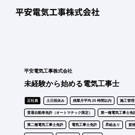
平安電気工事株式会社
未経験から始める電気工事士
正社員
土日祝休み
残業月平均 20 時間以内
施工管理
普通自動車免許（オートマチック限定）
第一種電気工事士免
第二種電気工事士免許
電気工事士免許
昇給あり
資