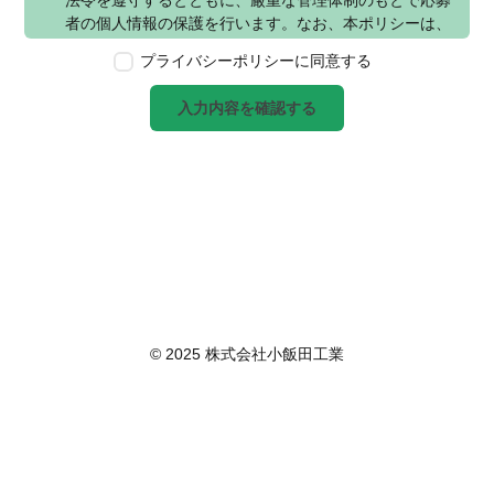
法令を遵守するとともに、厳重な管理体制のもとで応募
者の個人情報の保護を行います。なお、本ポリシーは、
本ウェブサイトで取得する個人情報に限り適用されるも
プライバシーポリシーに同意する
のとします。
第2条　個人情報の定義
入力内容を確認する
本ポリシーにおいて「個人情報」とは、個人情報保護法
に定める「個人情報」を指し、生存する個人に関する情
報であって、当該情報に含まれる氏名、生年月日その他
の記述等により特定の個人を識別できるもの又は個人識
別符号が含まれるものを指します。また、本ポリシーに
おいて「個人データ」とは、個人情報保護法に定める
「個人データ」、すなわち個人情報データベース等を構
成する個人情報をいい、「保有個人データ」とは、個人
情報保護法に定める「保有個人データ」、すなわち個人
情報取扱事業者が、開示、内容の訂正、追加又は削除、
© 2025 株式会社小飯田工業
利用の停止、消去及び第三者への提供の停止を行うこと
のできる権限を有する個人データであって、その存否が
明らかになることにより公益その他の利益が害されるも
のとして政令で定めるもの以外のものをいいます。
第3条　個人情報の取得
当社は、個人情報を取得する際は、個人情報保護法律そ