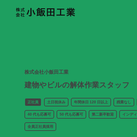
株式会社小飯田工業
建物やビルの解体作業スタッフ
正社員
土日祝休み
年間休日 120 日以上
残業なし
40 代も応募可
50 代も応募可
第二新卒歓迎
インディ
全員正社員採用