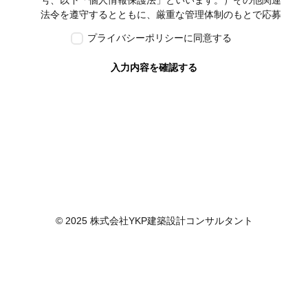
号、以下「個人情報保護法」といいます。）その他関連
法令を遵守するとともに、厳重な管理体制のもとで応募
者の個人情報の保護を行います。なお、本ポリシーは、
プライバシーポリシーに同意する
本ウェブサイトで取得する個人情報に限り適用されるも
のとします。
入力内容を確認する
第2条　個人情報の定義
本ポリシーにおいて「個人情報」とは、個人情報保護法
に定める「個人情報」を指し、生存する個人に関する情
報であって、当該情報に含まれる氏名、生年月日その他
の記述等により特定の個人を識別できるもの又は個人識
別符号が含まれるものを指します。また、本ポリシーに
おいて「個人データ」とは、個人情報保護法に定める
「個人データ」、すなわち個人情報データベース等を構
成する個人情報をいい、「保有個人データ」とは、個人
情報保護法に定める「保有個人データ」、すなわち個人
© 2025 株式会社YKP建築設計コンサルタント
情報取扱事業者が、開示、内容の訂正、追加又は削除、
利用の停止、消去及び第三者への提供の停止を行うこと
のできる権限を有する個人データであって、その存否が
明らかになることにより公益その他の利益が害されるも
のとして政令で定めるもの以外のものをいいます。
第3条　個人情報の取得