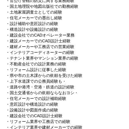
・官公庁管轄の防災に関する業務経験
・国土地理院や地図出版社での勤務経験
・土地家屋調査士としての経験
・住宅メーカーでの墨出し経験
・設計補助や意匠設計の経験
・構造設計や設備設計の経験
・建設会社でのCADオペレーター業務
・建設メーカーでのCAD設計士経験
・建材メーカーや工務店での営業経験
・インテリアコーディネーターの経験
・テナント業界やマンション業界の経験
・不動産会社での設計業務の経験
・リフォーム設計に従事した経験
・県や市の土木課からの依頼を受けた経験
・上下水道課での公務員経験も・
・道路や港湾・空港・鉄道の設計経験
・国土交通省からの依頼ならなおヨシ・
・住宅メーカーでの設計補助経験
・意匠設計や構造設計の経験
・設備設計や図面作成の経験
・建設会社でのCAD設計士経験
・リフォーム業界や工務店での経験
・インテリア業界や建材メーカーでの経験