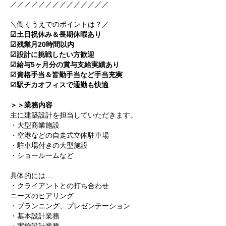
／／／／／／／／／／／／／／
＼働くうえでのポイントは？／
☑土日祝休み＆長期休暇あり
☑残業月20時間以内
☑設計に挑戦したい方歓迎
☑給与5ヶ月分の賞与支給実績あり
☑資格手当＆皆勤手当など手当充実
☑駅チカオフィスで通勤も快適
＞＞業務内容
主に建築設計を担当していただきます。
・大型商業施設
・空港などの自走式立体駐車場
・駐車場付きの大型施設
・ショールームなど
具体的には…
・クライアントとの打ち合わせ
ニーズのヒアリング
・プランニング、プレゼンテーション
・基本設計業務