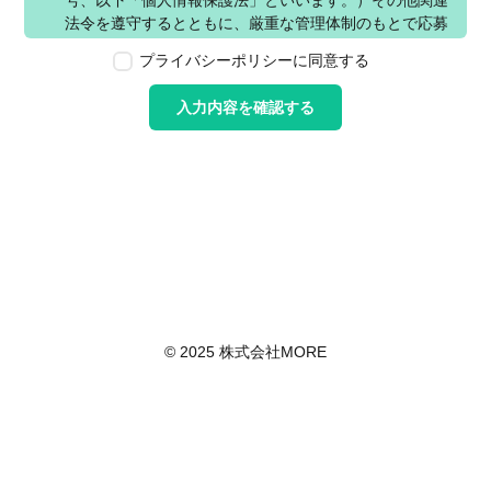
号、以下「個人情報保護法」といいます。）その他関連
法令を遵守するとともに、厳重な管理体制のもとで応募
者の個人情報の保護を行います。なお、本ポリシーは、
プライバシーポリシーに同意する
本ウェブサイトで取得する個人情報に限り適用されるも
のとします。
入力内容を確認する
第2条　個人情報の定義
本ポリシーにおいて「個人情報」とは、個人情報保護法
に定める「個人情報」を指し、生存する個人に関する情
報であって、当該情報に含まれる氏名、生年月日その他
の記述等により特定の個人を識別できるもの又は個人識
別符号が含まれるものを指します。また、本ポリシーに
おいて「個人データ」とは、個人情報保護法に定める
「個人データ」、すなわち個人情報データベース等を構
成する個人情報をいい、「保有個人データ」とは、個人
情報保護法に定める「保有個人データ」、すなわち個人
© 2025 株式会社MORE
情報取扱事業者が、開示、内容の訂正、追加又は削除、
利用の停止、消去及び第三者への提供の停止を行うこと
のできる権限を有する個人データであって、その存否が
明らかになることにより公益その他の利益が害されるも
のとして政令で定めるもの以外のものをいいます。
第3条　個人情報の取得