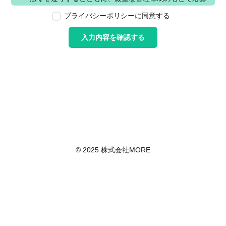
者の個人情報の保護を行います。なお、本ポリシーは、
プライバシーポリシーに同意する
本ウェブサイトで取得する個人情報に限り適用されるも
のとします。
入力内容を確認する
第2条　個人情報の定義
本ポリシーにおいて「個人情報」とは、個人情報保護法
に定める「個人情報」を指し、生存する個人に関する情
報であって、当該情報に含まれる氏名、生年月日その他
の記述等により特定の個人を識別できるもの又は個人識
別符号が含まれるものを指します。また、本ポリシーに
おいて「個人データ」とは、個人情報保護法に定める
「個人データ」、すなわち個人情報データベース等を構
成する個人情報をいい、「保有個人データ」とは、個人
情報保護法に定める「保有個人データ」、すなわち個人
© 2025 株式会社MORE
情報取扱事業者が、開示、内容の訂正、追加又は削除、
利用の停止、消去及び第三者への提供の停止を行うこと
のできる権限を有する個人データであって、その存否が
明らかになることにより公益その他の利益が害されるも
のとして政令で定めるもの以外のものをいいます。
第3条　個人情報の取得
当社は、個人情報を取得する際は、個人情報保護法律そ