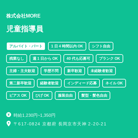
株式会社MORE
児童指導員
アルバイト・パート
1 日 4 時間以内 OK
シフト自由
残業なし
週 1 日から OK
40 代も応募可
ブランク OK
主婦・主夫歓迎
学歴不問
新卒歓迎
未経験者歓迎
第二新卒歓迎
経験者歓迎
インディード応募
ネイル OK
ピアス OK
ひげ OK
服装自由
髪型・髪色自由
時給1,230円~1,350円
〒617-0824 京都府 長岡京市天神 2-20-21