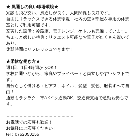
★ 風通しの良い職場環境★
冗談も飛び交い、風通しが良く、人間関係も良好です。
自由にリラックスできる休憩環境：社内の空き部屋を専用の休憩
室として利用可能です。
充実した設備：冷蔵庫、電子レンジ、ケトルも完備しています。
ちょっと嬉しい特典：リクエスト可能なお菓子がたくさん置いて
あり、
休憩時間にリフレッシュできます！
★柔軟な働き方★
週1日、1日4時間からOK！
学校に通いながら、家庭やプライベートと両立しやすいシフトで
す。
自分らしく働ける：ピアス、ネイル、髪型、髪色、服装すべて自
由！
通勤もラクラク：車/バイク通勤OK、交通費支給で通勤も安心で
す。
＝＝＝＝＝＝＝＝＝＝＝＝＝＝＝＝
お電話での応募も歓迎！
お気軽にご応募ください！
tel：0752053155