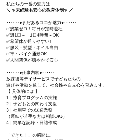
私たちの一番の魅力は…
＼ ✨未経験も安心の教育体制✨ ／
‥‥‥●まだあるココが魅力●‥‥‥
✅残業ゼロ！毎日が定時退社
✅週1日～・1日4時間～OK
✅希望休が通りやすい♪
✅服装・髪型・ネイル自由
✅車・バイク通勤OK
✅人間関係が穏やかで安心
‥‥‥●仕事内容●‥‥‥
放課後等デイサービスで子どもたちの
遊びや活動を通して、社会性や自立心を育みます。
【 具体的には 】
1｜療育プログラムの実施
2｜子どもとの関わり支援
3｜社用車での送迎業務
（運転が苦手な方は相談OK♪）
4｜簡単な記録・日誌作成
「できた！」の瞬間に、