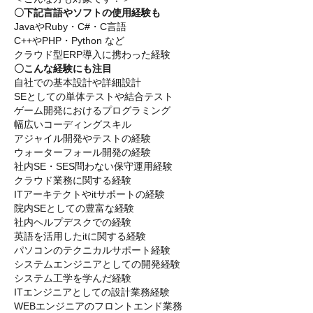
〇下記言語やソフトの使用経験も
JavaやRuby・C#・C言語
C++やPHP・Python など
クラウド型ERP導入に携わった経験
〇こんな経験にも注目
自社での基本設計や詳細設計
SEとしての単体テストや結合テスト
ゲーム開発におけるプログラミング
幅広いコーディングスキル
アジャイル開発やテストの経験
ウォーターフォール開発の経験
社内SE・SES問わない保守運用経験
クラウド業務に関する経験
ITアーキテクトやitサポートの経験
院内SEとしての豊富な経験
社内ヘルプデスクでの経験
英語を活用したitに関する経験
パソコンのテクニカルサポート経験
システムエンジニアとしての開発経験
システム工学を学んだ経験
ITエンジニアとしての設計業務経験
WEBエンジニアのフロントエンド業務