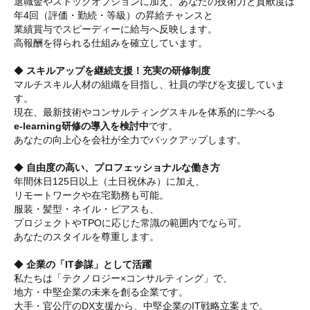
退職金やストックオプションに加え、あなたの技術力と貢献度は
年4回（評価・勤続・等級）の昇給チャンスと
業績賞与でスピーディーに給与へ反映します。
高報酬を得られる仕組みを確立しています。
◆
スキルアップを継続支援！充実の研修制度
マルチスキル人材の組織を目指し、社員の学びを支援していま
す。
現在、最新技術やコンサルティングスキルを体系的に学べる
e-learning研修の導入を検討中
です。
あなたの向上心を会社が全力でバックアップします。
◆
自由度の高い、プロフェッショナルな働き方
年間休日125日以上（土日祝休み）に加え、
リモートワークや在宅勤務も可能。
服装・髪型・ネイル・ピアスも、
プロジェクトやTPOに応じた常識の範囲内でなら可。
あなたのスタイルを尊重します。
◆
企業の「IT参謀」として活躍
私たちは「テクノロジー×コンサルティング」で、
地方・中堅企業の未来を創る企業です。
大手・官公庁のDX支援から、中堅企業のIT戦略立案まで。