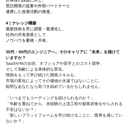
お客様の課題に対し、
受託開発の提案や外部パートナーと
連携した改善活動の推進。
4
｜ナレッジ構築
最新技術を常に調査・最適化し、
社内の共有資産として
ノウハウを蓄積・共有。
30代・40代のエンジニアへ。そのキャリアに「未来」を描けて
いますか？
SaaSやAIの台頭、オフショアや若手とのコスト競争、
そして加齢による身体的な変化。
情熱をもって学び続けた開発スキルも、
市場の変化によってその価値が永遠ではないことに、
聡明なあなたなら気づき始めているかもしれません。
「いつまでもコーディングを続けられるのか？」
「年齢を重ねてから、未経験の上流工程や顧客折衝をやらされる
不安はないか？」
「新しいプラットフォームを学び続けることに、限界を感じてい
ないか？」