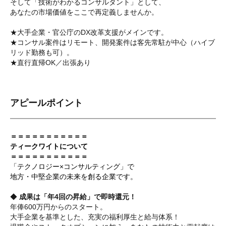
そして「技術がわかるコンサルタント」として、
あなたの市場価値をここで再定義しませんか。
★大手企業・官公庁のDX改革支援がメインです。
★コンサル案件はリモート、開発案件は客先常駐が中心（ハイブ
リッド勤務も可）。
★直行直帰OK／出張あり
アピールポイント
＝＝＝＝＝＝＝＝＝＝＝
ティークワイトについて
＝＝＝＝＝＝＝＝＝＝＝
「テクノロジー×コンサルティング」で
地方・中堅企業の未来を創る企業です。
◆
成果は「年4回の昇給」で即時還元！
年俸600万円からのスタート。
大手企業を基準とした、充実の福利厚生と給与体系！