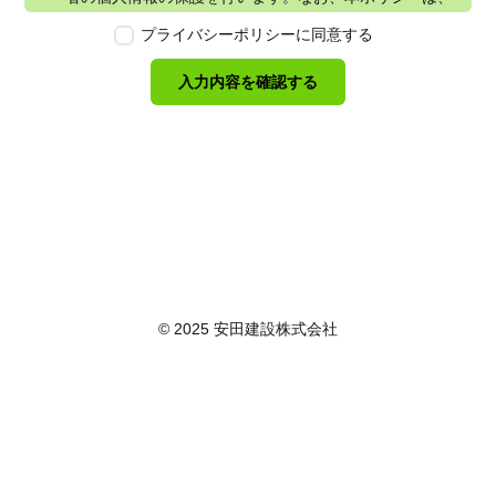
本ウェブサイトで取得する個人情報に限り適用されるも
プライバシーポリシーに同意する
のとします。
第2条　個人情報の定義
入力内容を確認する
本ポリシーにおいて「個人情報」とは、個人情報保護法
に定める「個人情報」を指し、生存する個人に関する情
報であって、当該情報に含まれる氏名、生年月日その他
の記述等により特定の個人を識別できるもの又は個人識
別符号が含まれるものを指します。また、本ポリシーに
おいて「個人データ」とは、個人情報保護法に定める
「個人データ」、すなわち個人情報データベース等を構
成する個人情報をいい、「保有個人データ」とは、個人
情報保護法に定める「保有個人データ」、すなわち個人
情報取扱事業者が、開示、内容の訂正、追加又は削除、
© 2025 安田建設株式会社
利用の停止、消去及び第三者への提供の停止を行うこと
のできる権限を有する個人データであって、その存否が
明らかになることにより公益その他の利益が害されるも
のとして政令で定めるもの以外のものをいいます。
第3条　個人情報の取得
当社は、個人情報を取得する際は、個人情報保護法律そ
の他関連法令を遵守します。個人情報の提供に関しまし