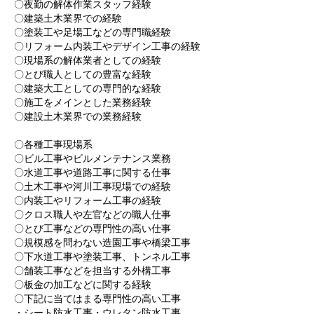
〇夜勤の解体作業スタッフ経験
〇建築土木業界での経験
〇塗装工や足場工などの専門職経験
〇リフォーム内装工やデザイン工事の経験
〇現場系の解体業者としての経験
〇とび職人としての豊富な経験
〇建築大工としての専門的な経験
〇施工をメインとした業務経験
〇建設土木業界での業務経験
〇各種工事現場系
〇ビル工事やビルメンテナンス業務
〇水道工事や道路工事に関する仕事
〇土木工事や河川工事現場での経験
〇内装工やリフォーム工事の経験
〇クロス職人や左官などの職人仕事
〇とび工事などの専門性の高い仕事
〇規模感を問わない造園工事や橋梁工事
〇下水道工事や塗装工事、トンネル工事
〇舗装工事などを担当する外構工事
〇板金の加工などに関する経験
〇下記に当てはまる専門性の高い工事
・シート防水工事・ウレタン防水工事