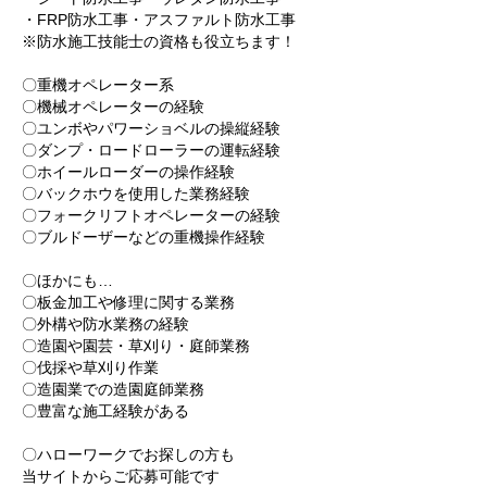
・FRP防水工事・アスファルト防水工事
※防水施工技能士の資格も役立ちます！
〇重機オペレーター系
〇機械オペレーターの経験
〇ユンボやパワーショベルの操縦経験
〇ダンプ・ロードローラーの運転経験
〇ホイールローダーの操作経験
〇バックホウを使用した業務経験
〇フォークリフトオペレーターの経験
〇ブルドーザーなどの重機操作経験
〇ほかにも…
〇板金加工や修理に関する業務
〇外構や防水業務の経験
〇造園や園芸・草刈り・庭師業務
〇伐採や草刈り作業
〇造園業での造園庭師業務
〇豊富な施工経験がある
〇ハローワークでお探しの方も
当サイトからご応募可能です