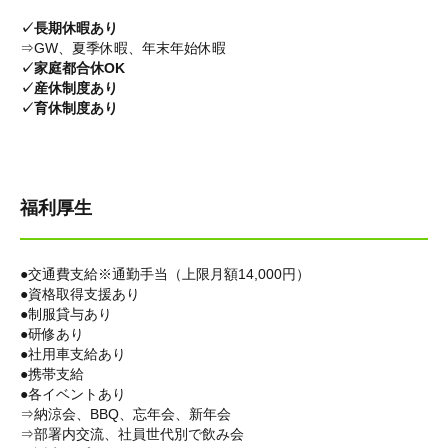
✓長期休暇あり
⇒GW、夏季休暇、年末年始休暇
✓家庭都合休OK
✓産休制度あり
✓育休制度あり
福利厚生
●交通費支給※通勤手当（上限月額14,000円）
●資格取得支援あり
●制服貸与あり
●研修あり
●社用車支給あり
●携帯支給
●各イベントあり
⇒納涼会、BBQ、忘年会、新年会
⇒部署内交流、社員世代別で飲み会