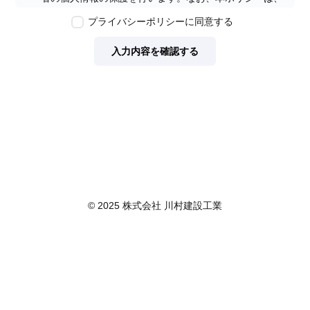
本ウェブサイトで取得する個人情報に限り適用されるも
プライバシーポリシーに同意する
のとします。
第2条　個人情報の定義
入力内容を確認する
本ポリシーにおいて「個人情報」とは、個人情報保護法
に定める「個人情報」を指し、生存する個人に関する情
報であって、当該情報に含まれる氏名、生年月日その他
の記述等により特定の個人を識別できるもの又は個人識
別符号が含まれるものを指します。また、本ポリシーに
おいて「個人データ」とは、個人情報保護法に定める
「個人データ」、すなわち個人情報データベース等を構
成する個人情報をいい、「保有個人データ」とは、個人
情報保護法に定める「保有個人データ」、すなわち個人
情報取扱事業者が、開示、内容の訂正、追加又は削除、
© 2025 株式会社 川村建設工業
利用の停止、消去及び第三者への提供の停止を行うこと
のできる権限を有する個人データであって、その存否が
明らかになることにより公益その他の利益が害されるも
のとして政令で定めるもの以外のものをいいます。
第3条　個人情報の取得
当社は、個人情報を取得する際は、個人情報保護法律そ
の他関連法令を遵守します。個人情報の提供に関しまし