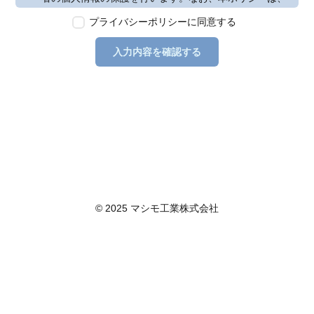
本ウェブサイトで取得する個人情報に限り適用されるも
プライバシーポリシーに同意する
のとします。
第2条　個人情報の定義
入力内容を確認する
本ポリシーにおいて「個人情報」とは、個人情報保護法
に定める「個人情報」を指し、生存する個人に関する情
報であって、当該情報に含まれる氏名、生年月日その他
の記述等により特定の個人を識別できるもの又は個人識
別符号が含まれるものを指します。また、本ポリシーに
おいて「個人データ」とは、個人情報保護法に定める
「個人データ」、すなわち個人情報データベース等を構
成する個人情報をいい、「保有個人データ」とは、個人
情報保護法に定める「保有個人データ」、すなわち個人
情報取扱事業者が、開示、内容の訂正、追加又は削除、
© 2025 マシモ工業株式会社
利用の停止、消去及び第三者への提供の停止を行うこと
のできる権限を有する個人データであって、その存否が
明らかになることにより公益その他の利益が害されるも
のとして政令で定めるもの以外のものをいいます。
第3条　個人情報の取得
当社は、個人情報を取得する際は、個人情報保護法律そ
の他関連法令を遵守します。個人情報の提供に関しまし