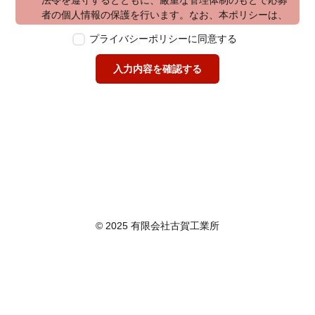
法令を遵守するとともに、厳重な管理体制のもとで応募
者の個人情報の保護を行います。なお、本ポリシーは、
本ウェブサイトで取得する個人情報に限り適用されるも
プライバシーポリシーに同意する
のとします。
第2条　個人情報の定義
入力内容を確認する
本ポリシーにおいて「個人情報」とは、個人情報保護法
に定める「個人情報」を指し、生存する個人に関する情
報であって、当該情報に含まれる氏名、生年月日その他
の記述等により特定の個人を識別できるもの又は個人識
別符号が含まれるものを指します。また、本ポリシーに
おいて「個人データ」とは、個人情報保護法に定める
「個人データ」、すなわち個人情報データベース等を構
成する個人情報をいい、「保有個人データ」とは、個人
情報保護法に定める「保有個人データ」、すなわち個人
情報取扱事業者が、開示、内容の訂正、追加又は削除、
© 2025 有限会社古賀工業所
利用の停止、消去及び第三者への提供の停止を行うこと
のできる権限を有する個人データであって、その存否が
明らかになることにより公益その他の利益が害されるも
のとして政令で定めるもの以外のものをいいます。
第3条　個人情報の取得
当社は、個人情報を取得する際は、個人情報保護法律そ