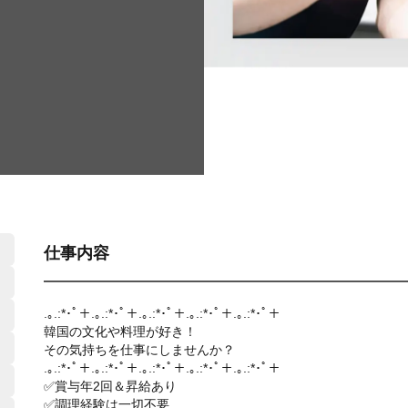
仕事内容
.｡.:*･ﾟ＋.｡.:*･ﾟ＋.｡.:*･ﾟ＋.｡.:*･ﾟ＋.｡.:*･ﾟ＋
韓国の文化や料理が好き！
その気持ちを仕事にしませんか？
.｡.:*･ﾟ＋.｡.:*･ﾟ＋.｡.:*･ﾟ＋.｡.:*･ﾟ＋.｡.:*･ﾟ＋
✅賞与年2回＆昇給あり
✅調理経験は一切不要