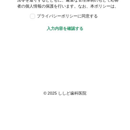
法令を遵守するとともに、厳重な管理体制のもとで応募
者の個人情報の保護を行います。なお、本ポリシーは、
本ウェブサイトで取得する個人情報に限り適用されるも
プライバシーポリシーに同意する
のとします。
第2条　個人情報の定義
入力内容を確認する
本ポリシーにおいて「個人情報」とは、個人情報保護法
に定める「個人情報」を指し、生存する個人に関する情
報であって、当該情報に含まれる氏名、生年月日その他
の記述等により特定の個人を識別できるもの又は個人識
別符号が含まれるものを指します。また、本ポリシーに
おいて「個人データ」とは、個人情報保護法に定める
「個人データ」、すなわち個人情報データベース等を構
成する個人情報をいい、「保有個人データ」とは、個人
情報保護法に定める「保有個人データ」、すなわち個人
情報取扱事業者が、開示、内容の訂正、追加又は削除、
© 2025 ししど歯科医院
利用の停止、消去及び第三者への提供の停止を行うこと
のできる権限を有する個人データであって、その存否が
明らかになることにより公益その他の利益が害されるも
のとして政令で定めるもの以外のものをいいます。
第3条　個人情報の取得
当社は、個人情報を取得する際は、個人情報保護法律そ