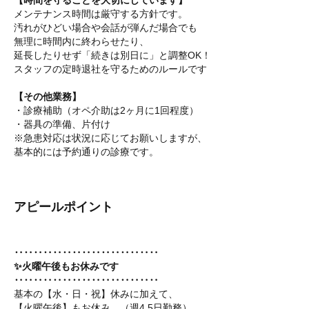
【時間を守ることを大切にしています】
メンテナンス時間は厳守する方針です。
汚れがひどい場合や会話が弾んだ場合でも
無理に時間内に終わらせたり、
延長したりせず「続きは別日に」と調整OK！
スタッフの定時退社を守るためのルールです
【その他業務】
・診療補助（オペ介助は2ヶ月に1回程度）
・器具の準備、片付け
※急患対応は状況に応じてお願いしますが、
基本的には予約通りの診療です。
アピールポイント
‥‥‥‥‥‥‥‥‥‥‥‥‥‥‥
✨火曜午後もお休みです
‥‥‥‥‥‥‥‥‥‥‥‥‥‥‥
基本の【水・日・祝】休みに加えて、
【火曜午後】もお休み。（週4.5日勤務）