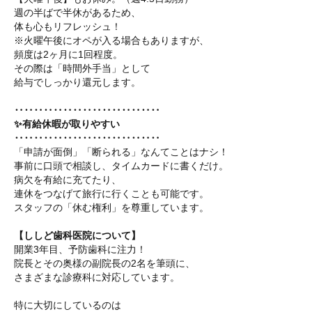
週の半ばで半休があるため、
体も心もリフレッシュ！
※火曜午後にオペが入る場合もありますが、
頻度は2ヶ月に1回程度。
その際は「時間外手当」として
給与でしっかり還元します。
‥‥‥‥‥‥‥‥‥‥‥‥‥‥‥
✨有給休暇が取りやすい
‥‥‥‥‥‥‥‥‥‥‥‥‥‥‥
「申請が面倒」「断られる」なんてことはナシ！
事前に口頭で相談し、タイムカードに書くだけ。
病欠を有給に充てたり、
連休をつなげて旅行に行くことも可能です。
スタッフの「休む権利」を尊重しています。
【ししど歯科医院について】
開業3年目、予防歯科に注力！
院長とその奥様の副院長の2名を筆頭に、
さまざまな診療科に対応しています。
特に大切にしているのは