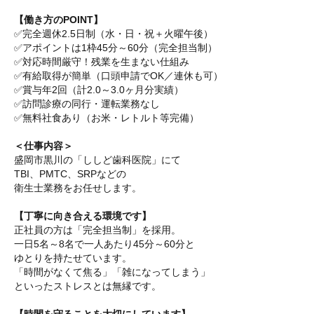
【働き方のPOINT】
✅完全週休2.5日制（水・日・祝＋火曜午後）
✅アポイントは1枠45分～60分（完全担当制）
✅対応時間厳守！残業を生まない仕組み
✅有給取得が簡単（口頭申請でOK／連休も可）
✅賞与年2回（計2.0～3.0ヶ月分実績）
✅訪問診療の同行・運転業務なし
✅無料社食あり（お米・レトルト等完備）
＜仕事内容＞
盛岡市黒川の「ししど歯科医院」にて
TBI、PMTC、SRPなどの
衛生士業務をお任せします。
【丁寧に向き合える環境です】
正社員の方は「完全担当制」を採用。
一日5名～8名で一人あたり45分～60分と
ゆとりを持たせています。
「時間がなくて焦る」「雑になってしまう」
といったストレスとは無縁です。