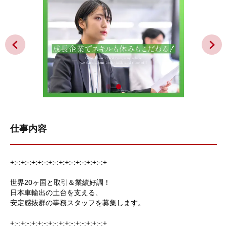
仕事内容
+:-:+:-:+:+:-:+:-:+:+:-:+:-:+:+:-:+
世界20ヶ国と取引＆業績好調！
日本車輸出の土台を支える、
安定感抜群の事務スタッフを募集します。
+:-:+:-:+:+:-:+:-:+:+:-:+:-:+:+:-:+