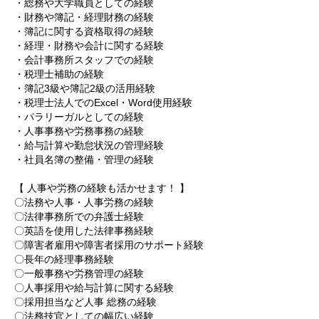
・総務や大学職員としての経験
・財務や簿記・経理財務の経験
・簿記に関する資格取得の経験
・経理・財務や会計に関する経験
・会計事務所スタッフでの経験
・税理士補助の経験
・簿記3級や簿記2級の活用経験
・税理士法人でのExcel・Word使用経験
・パラリーガルとしての経験
・人事事務や労務事務の経験
・給与計算や勤怠状況の管理経験
・社員名簿の整備・管理の経験
【 人事や労務の経験も活かせます！ 】
〇法務や人事・人事労務の経験
〇法律事務所での弁護士経験
〇英語を使用した法律事務経験
〇障害者雇用や障害者採用のサポート経験
〇長年の経理事務経験
〇一般事務や労務管理の経験
〇人事採用や給与計算に関する経験
〇採用担当など人事 総務の経験
〇法務技官としての幅広い経験