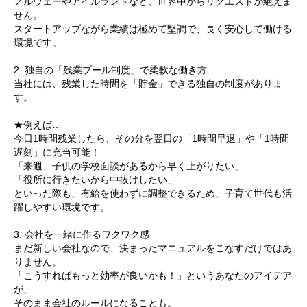
ノルウェーやアイルランドなど、世界中からリクエストが絶えま
せん。
スタートアップながら業績は極めて堅調で、長く安心して働ける
環境です。
2. 独自の「残業プール制度」で柔軟な働き方
当社には、残業した時間を「貯金」できる独自の制度がありま
す。
★例えば…
今日1時間残業したら、その分を翌日の「1時間早退」や「1時間
遅刻」に充当可能！
「来週、子供の学校面談があるから早く上がりたい」
「役所に行きたいから中抜けしたい」
といった際も、有給を使わずに調整できるため、子育て世代も活
躍しやすい環境です。
3. 会社を一緒に作るワクワク感
まだ新しい会社なので、決まったマニュアルをこなすだけではあ
りません。
「こうすればもっと効率が良いかも！」というあなたのアイデア
が、
そのまま会社のルールになることも。