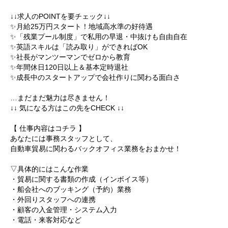
↓↓求人のPOINTを要チェック↓↓
✨️月給25万円スタート！地域高水準の好待遇
✨️「残業プール制度」で私用の早退・中抜けも自由自在
✨️英語スキルは「読み取り」ができればOK
✨️社長がマンツーマンでゼロから教育
✨️年間休日120日以上＆基本定時退社
✨️成長中のスタートアップで会社作りに関わる面白さ
…まだまだ魅力は尽きません！
↓↓ 気になる方はこの先をCHECK ↓↓
【 仕事内容はコチラ 】
あなたには事務スタッフとして、
自動車貿易に関わるバックオフィス業務をおまかせ！
▽具体的にはこんな作業
・貿易に関する書類の作成（インボイス等）
・船会社へのブッキング（予約）業務
・外回りスタッフへの連携
・顧客の入金管理・システム入力
・電話・来客対応など