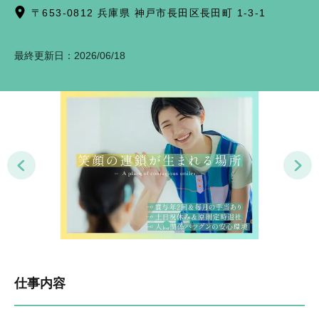
〒653-0812 兵庫県 神戸市長田区長田町 1-3-1
要免許・資格
ネイル OK
ピアス OK
副業・W ワーク OK
駅近 5 分以内
賞与年 2 回あり
最終更新日：
2026/06/18
仕事内容