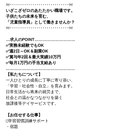
୨୧･････････････････････････････୨୧
いざこざゼロのあたたかい職場です。
子供たちの未来を育む、
「児童指導員」として働きませんか？
୨୧･････････････････････････････୨୧
…求人のPOINT…………………………
✅
実務未経験でもOK
✅
週2日～OK＆副業OK
✅
賞与年2回＆最大実績10万円
✅
毎月1万円の手当支給あり
……………………………………………
【私たちについて】
一人ひとりの成長に丁寧に寄り添い、
「学習・社会性・自立」を育みます。
日常生活から将来の就労まで、
社会との温かなつながりを築く
放課後等デイサービスです。
【お任せする仕事】
□学習習慣訓練サポート
・宿題