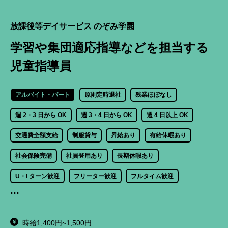
放課後等デイサービス のぞみ学園
学習や集団適応指導などを担当する
児童指導員
アルバイト・パート
原則定時退社
残業ほぼなし
週 2・3 日から OK
週 3・4 日から OK
週 4 日以上 OK
交通費全額支給
制服貸与
昇給あり
有給休暇あり
社会保険完備
社員登用あり
長期休暇あり
U・I ターン歓迎
フリーター歓迎
フルタイム歓迎
...
主婦・主夫歓迎
子育て世代歓迎
学歴不問
有資格者歓迎
経験浅め歓迎
経験者歓迎
勤務開始時期調整
面接 1 回
時給1,400円~1,500円