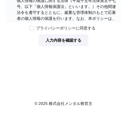
個人情報の保護に関する法律（平成十五年法律第五十七
号、以下「個人情報保護法」といいます。）その他関連
法令を遵守するとともに、厳重な管理体制のもとで応募
者の個人情報の保護を行います。なお、本ポリシーは、
本ウェブサイトで取得する個人情報に限り適用されるも
プライバシーポリシーに同意する
のとします。
第2条　個人情報の定義
入力内容を確認する
本ポリシーにおいて「個人情報」とは、個人情報保護法
に定める「個人情報」を指し、生存する個人に関する情
報であって、当該情報に含まれる氏名、生年月日その他
の記述等により特定の個人を識別できるもの又は個人識
別符号が含まれるものを指します。また、本ポリシーに
おいて「個人データ」とは、個人情報保護法に定める
「個人データ」、すなわち個人情報データベース等を構
成する個人情報をいい、「保有個人データ」とは、個人
情報保護法に定める「保有個人データ」、すなわち個人
情報取扱事業者が、開示、内容の訂正、追加又は削除、
© 2025 株式会社メンタル救世主
利用の停止、消去及び第三者への提供の停止を行うこと
のできる権限を有する個人データであって、その存否が
明らかになることにより公益その他の利益が害されるも
のとして政令で定めるもの以外のものをいいます。