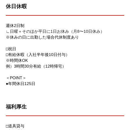
休日休暇
週休2日制
∟日曜＋そのほか平日に1日お休み（月8〜10日休み）
※休みの日に出勤した場合代休制度あり
□祝日
□有給休暇（入社半年後10日付与）
※時間休OK
例）3時間30分有給（12時帰宅）
＜POINT＞
●年間休日125日
福利厚生
□道具貸与