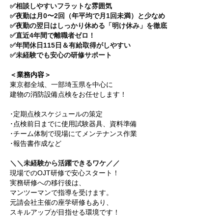
✅相談しやすいフラットな雰囲気
✅夜勤は月0〜2回（年平均で月1回未満）と少なめ
✅夜勤の翌日はしっかり休める「明け休み」を徹底
✅直近4年間で離職者ゼロ！
✅年間休日115日＆有給取得がしやすい
✅未経験でも安心の研修サポート
＜業務内容＞
東京都全域、一部埼玉県を中心に
建物の消防設備点検をお任せします！
･定期点検スケジュールの策定
･点検前日までに使用試験器具、資料準備
･チーム体制で現場にてメンテナンス作業
･報告書作成など
＼＼未経験から活躍できるワケ／／
現場でのOJT研修で安心スタート！
実務研修への移行後は、
マンツーマンで指導を受けます。
元請会社主催の座学研修もあり、
スキルアップが目指せる環境です！