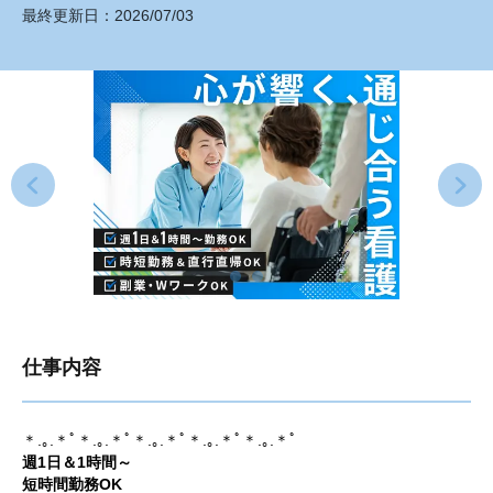
最終更新日：
2026/07/03
仕事内容
＊.｡.＊ﾟ＊.｡.＊ﾟ＊.｡.＊ﾟ＊.｡.＊ﾟ＊.｡.＊ﾟ
週1日＆1時間～
短時間勤務OK