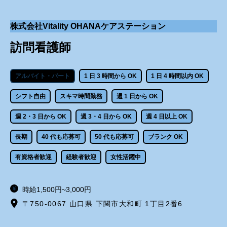
株式会社Vitality OHANAケアステーション
訪問看護師
アルバイト・パート
1 日 3 時間から OK
1 日 4 時間以内 OK
シフト自由
スキマ時間勤務
週 1 日から OK
週 2・3 日から OK
週 3・4 日から OK
週 4 日以上 OK
長期
40 代も応募可
50 代も応募可
ブランク OK
有資格者歓迎
経験者歓迎
女性活躍中
時給1,500円~3,000円
〒750-0067 山口県 下関市大和町 1丁目2番6