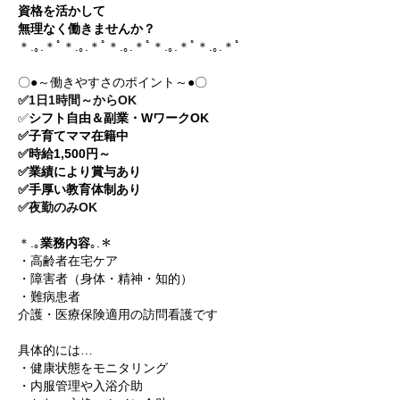
資格を活かして
無理なく働きませんか？
＊.｡.＊ﾟ＊.｡.＊ﾟ＊.｡.＊ﾟ＊.｡.＊ﾟ＊.｡.＊ﾟ
〇●～働きやすさのポイント～●〇
✅1日1時間～からOK
✅
シフト自由＆副業・WワークOK
✅子育てママ在籍中
✅時給1,500円～
✅業績により賞与あり
✅手厚い教育体制あり
✅夜勤のみOK
＊.｡
業務内容
｡.＊
・高齢者在宅ケア
・障害者（身体・精神・知的）
・難病患者
介護・医療保険適用の訪問看護です
具体的には…
・健康状態をモニタリング
・内服管理や入浴介助