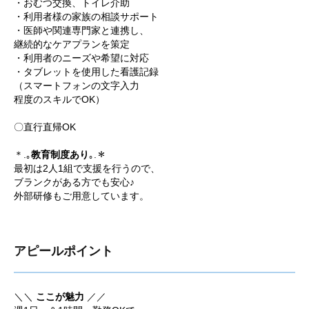
・おむつ交換、トイレ介助
・利用者様の家族の相談サポート
・医師や関連専門家と連携し、
継続的なケアプランを策定
・利用者のニーズや希望に対応
・タブレットを使用した看護記録
（スマートフォンの文字入力
程度のスキルでOK）
〇直行直帰OK
＊.｡
教育制度あり
｡.＊
最初は2人1組で支援を行うので、
ブランクがある方でも安心♪
外部研修もご用意しています。
アピールポイント
＼＼
ここが魅力
／／