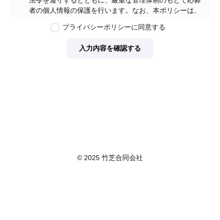
法令を遵守するとともに、厳重な管理体制のもとで応募
者の個人情報の保護を行います。なお、本ポリシーは、
本ウェブサイトで取得する個人情報に限り適用されるも
プライバシーポリシーに同意する
のとします。
第2条　個人情報の定義
入力内容を確認する
本ポリシーにおいて「個人情報」とは、個人情報保護法
に定める「個人情報」を指し、生存する個人に関する情
報であって、当該情報に含まれる氏名、生年月日その他
の記述等により特定の個人を識別できるもの又は個人識
別符号が含まれるものを指します。また、本ポリシーに
おいて「個人データ」とは、個人情報保護法に定める
「個人データ」、すなわち個人情報データベース等を構
成する個人情報をいい、「保有個人データ」とは、個人
情報保護法に定める「保有個人データ」、すなわち個人
情報取扱事業者が、開示、内容の訂正、追加又は削除、
© 2025 竹芝合同会社
利用の停止、消去及び第三者への提供の停止を行うこと
のできる権限を有する個人データであって、その存否が
明らかになることにより公益その他の利益が害されるも
のとして政令で定めるもの以外のものをいいます。
第3条　個人情報の取得
当社は、個人情報を取得する際は、個人情報保護法律そ