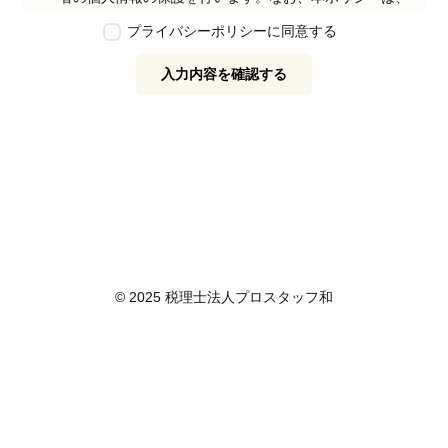
本ウェブサイトで取得する個人情報に限り適用されるも
プライバシーポリシーに同意する
のとします。
第2条　個人情報の定義
入力内容を確認する
本ポリシーにおいて「個人情報」とは、個人情報保護法
に定める「個人情報」を指し、生存する個人に関する情
報であって、当該情報に含まれる氏名、生年月日その他
の記述等により特定の個人を識別できるもの又は個人識
別符号が含まれるものを指します。また、本ポリシーに
おいて「個人データ」とは、個人情報保護法に定める
「個人データ」、すなわち個人情報データベース等を構
成する個人情報をいい、「保有個人データ」とは、個人
情報保護法に定める「保有個人データ」、すなわち個人
情報取扱事業者が、開示、内容の訂正、追加又は削除、
© 2025 税理士法人プロスタッフ和
利用の停止、消去及び第三者への提供の停止を行うこと
のできる権限を有する個人データであって、その存否が
明らかになることにより公益その他の利益が害されるも
のとして政令で定めるもの以外のものをいいます。
第3条　個人情報の取得
当社は、個人情報を取得する際は、個人情報保護法律そ
の他関連法令を遵守します。個人情報の提供に関しまし