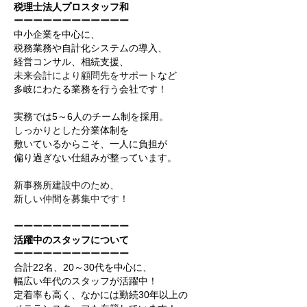
税理士法人プロスタッフ和
ーーーーーーーーーーーー
中小企業を中心に、
税務業務や自計化システムの導入、
経営コンサル、相続支援、
未来会計により顧問先をサポート
など
多岐にわたる業務を行う会社です！
実務では5～6人のチーム制を採用。
しっかりとした分業体制を
敷いているからこそ、一人に負担が
偏り過ぎない仕組みが整っています。
新事務所建設中のため、
新しい仲間を募集中です！
ーーーーーーーーーーーー
活躍中のスタッフについて
ーーーーーーーーーーーー
合計22名、20～30代を中心に、
幅広い年代のスタッフが活躍中！
定着率も高く、なかには勤続30年以上の