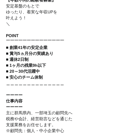
【年数不問の経験者募集】
安定基盤のもとで
ゆったり、着実な年収UPを
叶えよう！
＼
POINT
￣￣￣￣￣￣￣￣￣￣￣￣￣￣
■ 創業41年の安定企業
■ 賞与5ヵ月分の実績あり
■ 週休2日制
■ 1ヶ月の残業9h以下
■ 20～30代活躍中
■ 安心のチーム体制
＿＿＿＿＿＿＿＿＿＿＿＿＿＿
ーーーー
仕事内容
ーーーー
主に群馬県内、一部埼玉の顧問先へ
税務や会計、経営助言などを通じた
支援業務をお任せします。
※顧問先：個人・中小企業中心