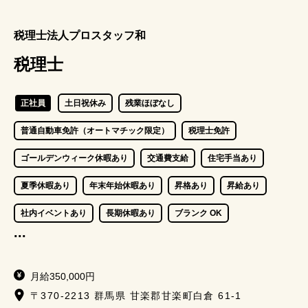
税理士法人プロスタッフ和
税理士
正社員
土日祝休み
残業ほぼなし
普通自動車免許（オートマチック限定）
税理士免許
ゴールデンウィーク休暇あり
交通費支給
住宅手当あり
夏季休暇あり
年末年始休暇あり
昇格あり
昇給あり
社内イベントあり
長期休暇あり
ブランク OK
...
経験者歓迎
バイク通勤 OK
車通勤 OK
賞与あり
月給350,000円
〒370-2213 群馬県 甘楽郡甘楽町白倉 61-1