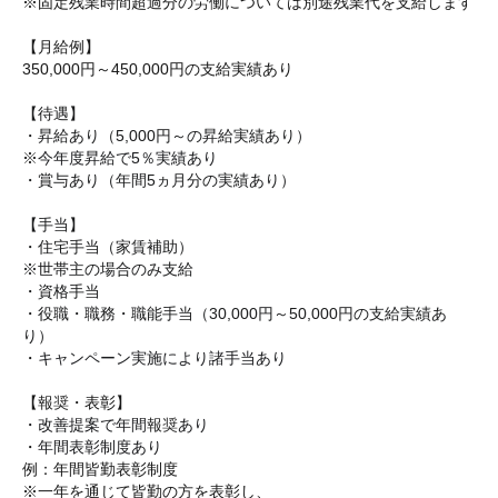
※固定残業時間超過分の労働については別途残業代を支給します
【月給例】
350,000円～450,000円の支給実績あり
【待遇】
・昇給あり（5,000円～の昇給実績あり）
※
今年度昇給で5％実績あり
・賞与あり（年間5ヵ月分の実績あり）
【手当】
・住宅手当（家賃補助）
※世帯主の場合のみ支給
・資格手当
・役職・職務・職能手当
（30,000円～50,000円の支給実績あ
り）
・
キャンペーン実施により諸手当あり
【
報奨
・表彰】
・改善提案で年間
報奨
あり
・
年間表彰制度あり
例：年間皆勤表彰制度
※一年を通じて皆勤の方を表彰し、