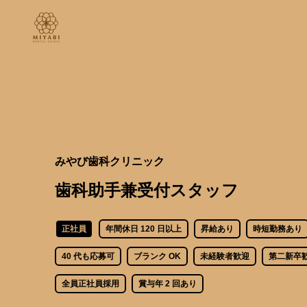
みやび歯科クリニック
歯科助手兼受付スタッフ
正社員
年間休日 120 日以上
昇給あり
時短勤務あり
40 代も応募可
ブランク OK
未経験者歓迎
第二新卒
全員正社員採用
賞与年 2 回あり