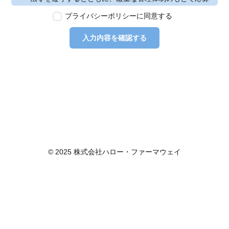
者の個人情報の保護を行います。なお、本ポリシーは、
プライバシーポリシーに同意する
本ウェブサイトで取得する個人情報に限り適用されるも
のとします。
入力内容を確認する
第2条　個人情報の定義
本ポリシーにおいて「個人情報」とは、個人情報保護法
に定める「個人情報」を指し、生存する個人に関する情
報であって、当該情報に含まれる氏名、生年月日その他
の記述等により特定の個人を識別できるもの又は個人識
別符号が含まれるものを指します。また、本ポリシーに
おいて「個人データ」とは、個人情報保護法に定める
「個人データ」、すなわち個人情報データベース等を構
成する個人情報をいい、「保有個人データ」とは、個人
情報保護法に定める「保有個人データ」、すなわち個人
© 2025 株式会社ハロー・ファーマウェイ
情報取扱事業者が、開示、内容の訂正、追加又は削除、
利用の停止、消去及び第三者への提供の停止を行うこと
のできる権限を有する個人データであって、その存否が
明らかになることにより公益その他の利益が害されるも
のとして政令で定めるもの以外のものをいいます。
第3条　個人情報の取得
当社は、個人情報を取得する際は、個人情報保護法律そ