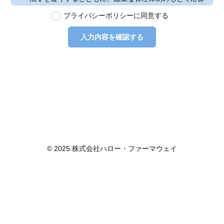
者の個人情報の保護を行います。なお、本ポリシーは、
プライバシーポリシーに同意する
本ウェブサイトで取得する個人情報に限り適用されるも
のとします。
入力内容を確認する
第2条　個人情報の定義
本ポリシーにおいて「個人情報」とは、個人情報保護法
に定める「個人情報」を指し、生存する個人に関する情
報であって、当該情報に含まれる氏名、生年月日その他
の記述等により特定の個人を識別できるもの又は個人識
別符号が含まれるものを指します。また、本ポリシーに
おいて「個人データ」とは、個人情報保護法に定める
「個人データ」、すなわち個人情報データベース等を構
成する個人情報をいい、「保有個人データ」とは、個人
情報保護法に定める「保有個人データ」、すなわち個人
© 2025 株式会社ハロー・ファーマウェイ
情報取扱事業者が、開示、内容の訂正、追加又は削除、
利用の停止、消去及び第三者への提供の停止を行うこと
のできる権限を有する個人データであって、その存否が
明らかになることにより公益その他の利益が害されるも
のとして政令で定めるもの以外のものをいいます。
第3条　個人情報の取得
当社は、個人情報を取得する際は、個人情報保護法律そ