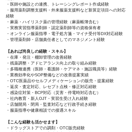
・医師や施設との連携、トレーシングレポート作成経験
・服用薬剤調整支援料・外来服薬支援料など新算定項目への対応
経験
・麻薬・ハイリスク薬の管理経験（麻薬帳簿含む）
・実務実習指導薬剤師・認定薬剤師等の資格保有者
・オンライン服薬指導・電子処方箋・マイナ受付等DX対応経験
・管理薬剤師・店舗責任者としてのマネジメント経験
【あれば尚良しの経験・スキル】
・在庫・発注・棚卸管理の改善経験
・残薬調整・アドヒアランス向上の取り組み経験
・多職種連携（医師・看護師・ケアマネ・施設職員等）経験
・業務効率化やSOP整備などの改善提案実績
・OTC医薬品やセルフメディケーションの販売・提案経験
・返戻・査定対応、レセプト点検・修正対応経験
・感染症対策・BCP対応（災害・停電時対応含む）
・社内教育・新人OJT・実習生受け入れ経験
・店舗開局・閉局・監査対応など行政手続き経験
・服薬指導や健康相談での接遇スキル
【こんな経験も活かせます】
・ドラッグストアでの調剤・OTC販売経験