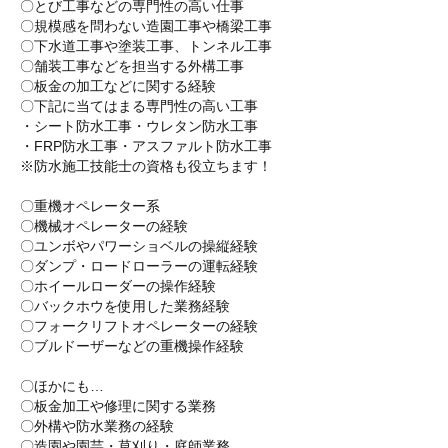
〇とび工事などの専門性の高い仕事
〇規模感を問わない造園工事や橋梁工事
〇下水道工事や塗装工事、トンネル工事
〇舗装工事などを担当する外構工事
〇板金の加工などに関する経験
〇下記に当てはまる専門性の高い工事
・シート防水工事・ウレタン防水工事
・FRP防水工事・アスファルト防水工事
※防水施工技能士の資格も役立ちます！
〇重機オペレーター系
〇機械オペレーターの経験
〇ユンボやパワーショベルの操縦経験
〇ダンプ・ロードローラーの運転経験
〇ホイールローダーの操作経験
〇バックホウを使用した業務経験
〇フォークリフトオペレーターの経験
〇ブルドーザーなどの重機操作経験
〇ほかにも…
〇板金加工や修理に関する業務
〇外構や防水業務の経験
〇造園や園芸・草刈り・庭師業務