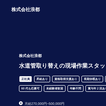
株式会社浪都
株式会社浪都
水道管取り替えの現場作業スタッ
正社員
昇給あり
資格取得支援あり
長期休暇あり
60 代も応募可
未経験者歓迎
年齢不問
賞与年 2 回あ
月給270,000円~500,000円