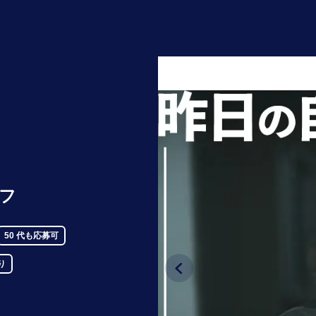
フ
50 代も応募可
り