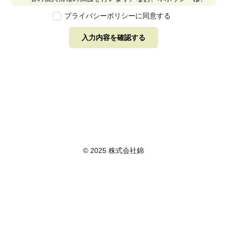
本ウェブサイトで取得する個人情報に限り適用されるも
プライバシーポリシーに同意する
のとします。
第2条　個人情報の定義
入力内容を確認する
本ポリシーにおいて「個人情報」とは、個人情報保護法
に定める「個人情報」を指し、生存する個人に関する情
報であって、当該情報に含まれる氏名、生年月日その他
の記述等により特定の個人を識別できるもの又は個人識
別符号が含まれるものを指します。また、本ポリシーに
おいて「個人データ」とは、個人情報保護法に定める
「個人データ」、すなわち個人情報データベース等を構
成する個人情報をいい、「保有個人データ」とは、個人
情報保護法に定める「保有個人データ」、すなわち個人
情報取扱事業者が、開示、内容の訂正、追加又は削除、
© 2025 株式会社錦
利用の停止、消去及び第三者への提供の停止を行うこと
のできる権限を有する個人データであって、その存否が
明らかになることにより公益その他の利益が害されるも
のとして政令で定めるもの以外のものをいいます。
第3条　個人情報の取得
当社は、個人情報を取得する際は、個人情報保護法律そ
の他関連法令を遵守します。個人情報の提供に関しまし