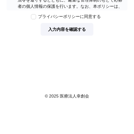
法令を遵守するとともに、厳重な管理体制のもとで応募
者の個人情報の保護を行います。なお、本ポリシーは、
本ウェブサイトで取得する個人情報に限り適用されるも
プライバシーポリシーに同意する
のとします。
第2条　個人情報の定義
入力内容を確認する
本ポリシーにおいて「個人情報」とは、個人情報保護法
に定める「個人情報」を指し、生存する個人に関する情
報であって、当該情報に含まれる氏名、生年月日その他
の記述等により特定の個人を識別できるもの又は個人識
別符号が含まれるものを指します。また、本ポリシーに
おいて「個人データ」とは、個人情報保護法に定める
「個人データ」、すなわち個人情報データベース等を構
成する個人情報をいい、「保有個人データ」とは、個人
情報保護法に定める「保有個人データ」、すなわち個人
情報取扱事業者が、開示、内容の訂正、追加又は削除、
© 2025 医療法人幸創会
利用の停止、消去及び第三者への提供の停止を行うこと
のできる権限を有する個人データであって、その存否が
明らかになることにより公益その他の利益が害されるも
のとして政令で定めるもの以外のものをいいます。
第3条　個人情報の取得
当社は、個人情報を取得する際は、個人情報保護法律そ