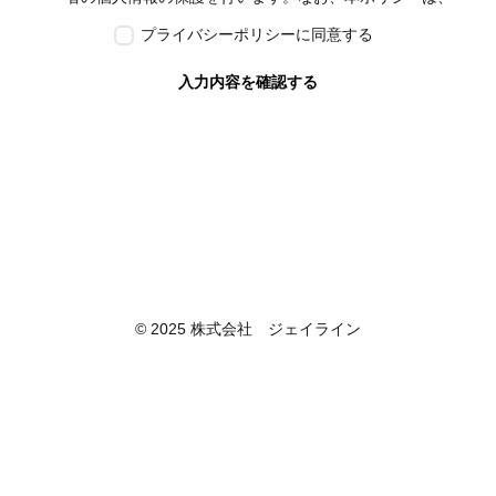
本ウェブサイトで取得する個人情報に限り適用されるも
プライバシーポリシーに同意する
のとします。
第2条　個人情報の定義
入力内容を確認する
本ポリシーにおいて「個人情報」とは、個人情報保護法
に定める「個人情報」を指し、生存する個人に関する情
報であって、当該情報に含まれる氏名、生年月日その他
の記述等により特定の個人を識別できるもの又は個人識
別符号が含まれるものを指します。また、本ポリシーに
おいて「個人データ」とは、個人情報保護法に定める
「個人データ」、すなわち個人情報データベース等を構
成する個人情報をいい、「保有個人データ」とは、個人
情報保護法に定める「保有個人データ」、すなわち個人
情報取扱事業者が、開示、内容の訂正、追加又は削除、
© 2025 株式会社 ジェイライン
利用の停止、消去及び第三者への提供の停止を行うこと
のできる権限を有する個人データであって、その存否が
明らかになることにより公益その他の利益が害されるも
のとして政令で定めるもの以外のものをいいます。
第3条　個人情報の取得
当社は、個人情報を取得する際は、個人情報保護法律そ
の他関連法令を遵守します。個人情報の提供に関しまし