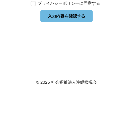
プライバシーポリシーに同意する
のとします。
第2条　個人情報の定義
入力内容を確認する
本ポリシーにおいて「個人情報」とは、個人情報保護法
に定める「個人情報」を指し、生存する個人に関する情
報であって、当該情報に含まれる氏名、生年月日その他
の記述等により特定の個人を識別できるもの又は個人識
別符号が含まれるものを指します。また、本ポリシーに
おいて「個人データ」とは、個人情報保護法に定める
「個人データ」、すなわち個人情報データベース等を構
成する個人情報をいい、「保有個人データ」とは、個人
情報保護法に定める「保有個人データ」、すなわち個人
情報取扱事業者が、開示、内容の訂正、追加又は削除、
© 2025 社会福祉法人沖縄松楓会
利用の停止、消去及び第三者への提供の停止を行うこと
のできる権限を有する個人データであって、その存否が
明らかになることにより公益その他の利益が害されるも
のとして政令で定めるもの以外のものをいいます。
第3条　個人情報の取得
当社は、個人情報を取得する際は、個人情報保護法律そ
の他関連法令を遵守します。個人情報の提供に関しまし
ては、応募者のご判断によるものであり、当社が強要す