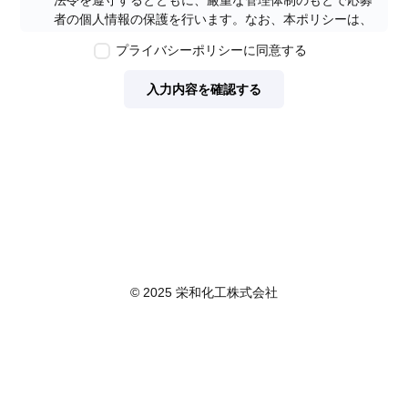
法令を遵守するとともに、厳重な管理体制のもとで応募
者の個人情報の保護を行います。なお、本ポリシーは、
本ウェブサイトで取得する個人情報に限り適用されるも
プライバシーポリシーに同意する
のとします。
第2条　個人情報の定義
入力内容を確認する
本ポリシーにおいて「個人情報」とは、個人情報保護法
に定める「個人情報」を指し、生存する個人に関する情
報であって、当該情報に含まれる氏名、生年月日その他
の記述等により特定の個人を識別できるもの又は個人識
別符号が含まれるものを指します。また、本ポリシーに
おいて「個人データ」とは、個人情報保護法に定める
「個人データ」、すなわち個人情報データベース等を構
成する個人情報をいい、「保有個人データ」とは、個人
情報保護法に定める「保有個人データ」、すなわち個人
情報取扱事業者が、開示、内容の訂正、追加又は削除、
© 2025 栄和化工株式会社
利用の停止、消去及び第三者への提供の停止を行うこと
のできる権限を有する個人データであって、その存否が
明らかになることにより公益その他の利益が害されるも
のとして政令で定めるもの以外のものをいいます。
第3条　個人情報の取得
当社は、個人情報を取得する際は、個人情報保護法律そ