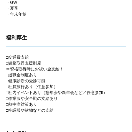
・GW
・夏季
・年末年始
福利厚生
□交通費支給
□資格取得支援制度
⇒資格取得時にお祝い金支給！
□退職金制度あり
□健康診断の受診可能
□社員旅行あり（任意参加）
□社内イベントあり（忘年会や新年会など／任意参加）
□作業服や安全靴の支給あり
□熱中症対策あり
□空調服や飲物などの支給