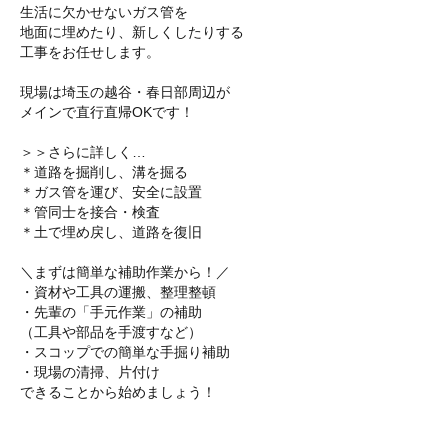
生活に欠かせないガス管を
地面に埋めたり、新しくしたりする
工事をお任せします。
現場は埼玉の越谷・春日部周辺が
メインで直行直帰OKです！
＞＞さらに詳しく…
＊道路を掘削し、溝を掘る
＊ガス管を運び、安全に設置
＊管同士を接合・検査
＊土で埋め戻し、道路を復旧
＼まずは簡単な補助作業から！／
・資材や工具の運搬、整理整頓
・先輩の「手元作業」の補助
（工具や部品を手渡すなど）
・スコップでの簡単な手掘り補助
・現場の清掃、片付け
できることから始めましょう！