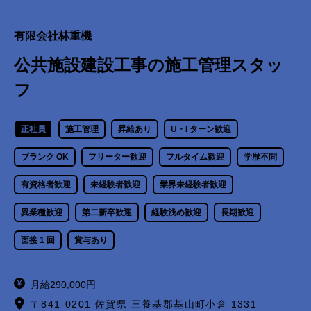
有限会社林重機
公共施設建設工事の施工管理スタッ
フ
正社員
施工管理
昇給あり
U・I ターン歓迎
ブランク OK
フリーター歓迎
フルタイム歓迎
学歴不問
有資格者歓迎
未経験者歓迎
業界未経験者歓迎
異業種歓迎
第二新卒歓迎
経験浅め歓迎
長期歓迎
面接 1 回
賞与あり
月給290,000円
〒841-0201 佐賀県 三養基郡基山町小倉 1331