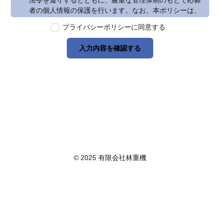
法令を遵守するとともに、厳重な管理体制のもとで応募
者の個人情報の保護を行います。なお、本ポリシーは、
本ウェブサイトで取得する個人情報に限り適用されるも
プライバシーポリシーに同意する
のとします。
第2条　個人情報の定義
入力内容を確認する
本ポリシーにおいて「個人情報」とは、個人情報保護法
に定める「個人情報」を指し、生存する個人に関する情
報であって、当該情報に含まれる氏名、生年月日その他
の記述等により特定の個人を識別できるもの又は個人識
別符号が含まれるものを指します。また、本ポリシーに
おいて「個人データ」とは、個人情報保護法に定める
「個人データ」、すなわち個人情報データベース等を構
成する個人情報をいい、「保有個人データ」とは、個人
情報保護法に定める「保有個人データ」、すなわち個人
情報取扱事業者が、開示、内容の訂正、追加又は削除、
© 2025 有限会社林重機
利用の停止、消去及び第三者への提供の停止を行うこと
のできる権限を有する個人データであって、その存否が
明らかになることにより公益その他の利益が害されるも
のとして政令で定めるもの以外のものをいいます。
第3条　個人情報の取得
当社は、個人情報を取得する際は、個人情報保護法律そ