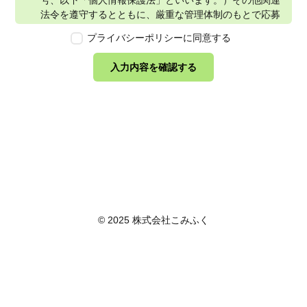
号、以下「個人情報保護法」といいます。）その他関連
法令を遵守するとともに、厳重な管理体制のもとで応募
者の個人情報の保護を行います。なお、本ポリシーは、
プライバシーポリシーに同意する
本ウェブサイトで取得する個人情報に限り適用されるも
のとします。
入力内容を確認する
第2条　個人情報の定義
本ポリシーにおいて「個人情報」とは、個人情報保護法
に定める「個人情報」を指し、生存する個人に関する情
報であって、当該情報に含まれる氏名、生年月日その他
の記述等により特定の個人を識別できるもの又は個人識
別符号が含まれるものを指します。また、本ポリシーに
おいて「個人データ」とは、個人情報保護法に定める
「個人データ」、すなわち個人情報データベース等を構
成する個人情報をいい、「保有個人データ」とは、個人
情報保護法に定める「保有個人データ」、すなわち個人
© 2025 株式会社こみふく
情報取扱事業者が、開示、内容の訂正、追加又は削除、
利用の停止、消去及び第三者への提供の停止を行うこと
のできる権限を有する個人データであって、その存否が
明らかになることにより公益その他の利益が害されるも
のとして政令で定めるもの以外のものをいいます。
第3条　個人情報の取得