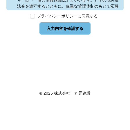
号、以下「個人情報保護法」といいます。）その他関連
法令を遵守するとともに、厳重な管理体制のもとで応募
者の個人情報の保護を行います。なお、本ポリシーは、
プライバシーポリシーに同意する
本ウェブサイトで取得する個人情報に限り適用されるも
のとします。
入力内容を確認する
第2条　個人情報の定義
本ポリシーにおいて「個人情報」とは、個人情報保護法
に定める「個人情報」を指し、生存する個人に関する情
報であって、当該情報に含まれる氏名、生年月日その他
の記述等により特定の個人を識別できるもの又は個人識
別符号が含まれるものを指します。また、本ポリシーに
おいて「個人データ」とは、個人情報保護法に定める
「個人データ」、すなわち個人情報データベース等を構
成する個人情報をいい、「保有個人データ」とは、個人
情報保護法に定める「保有個人データ」、すなわち個人
© 2025 株式会社 丸元建設
情報取扱事業者が、開示、内容の訂正、追加又は削除、
利用の停止、消去及び第三者への提供の停止を行うこと
のできる権限を有する個人データであって、その存否が
明らかになることにより公益その他の利益が害されるも
のとして政令で定めるもの以外のものをいいます。
第3条　個人情報の取得