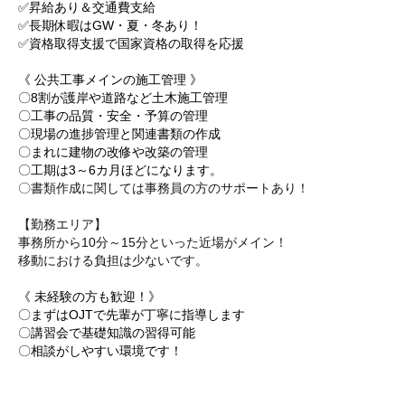
✅昇給あり＆交通費支給
✅長期休暇はGW・夏・冬あり！
✅資格取得支援で国家資格の取得を応援
《 公共工事メインの施工管理 》
〇8割が護岸や道路など土木施工管理
〇工事の品質・安全・予算の管理
〇現場の進捗管理と関連書類の作成
〇まれに建物の改修や改築の管理
〇工期は3～6カ月ほどになります。
〇書類作成に関しては事務員の方のサポートあり！
【勤務エリア】
事務所から10分～15分といった近場がメイン！
移動における負担は少ないです。
《 未経験の方も歓迎！》
〇まずはOJTで先輩が丁寧に指導します
〇講習会で基礎知識の習得可能
〇相談がしやすい環境です！