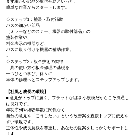
まず細かい部品の取付補助といった、
簡単な作業からスタートします。
♢ステップ1：塗装・取付補助
バスの細かい部品
（ミラーなどのステー、機器の取付部品）の
塗装作業や、
料金表示の機器など、
バスに取り付ける機器の補助作業。
↓
♢ステップ2：板金技術の習得
工具の使い方や板金修理の基礎を
一つひとつ学び、徐々に
車体の修理へとステップアップします。
【社風と成長の環境】
■ 意見がトップに届く、フラットな組織 小規模だからこそ風通し
は良好です。
年功序列や経験年数に関係なく、
自分の意見や「こうしたい」という改善案を直接トップに伝えや
すい環境です。
主体性や成長意欲を尊重し、あなたの提案をしっかりサポートし
ます。