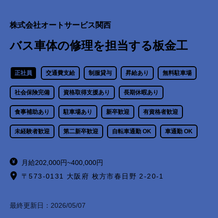
株式会社オートサービス関西
バス車体の修理を担当する板金工
正社員
交通費支給
制服貸与
昇給あり
無料駐車場
社会保険完備
資格取得支援あり
長期休暇あり
食事補助あり
駐車場あり
新卒歓迎
有資格者歓迎
未経験者歓迎
第二新卒歓迎
自転車通勤 OK
車通勤 OK
月給202,000円~400,000円
〒573-0131 大阪府 枚方市春日野 2-20-1
最終更新日：
2026/05/07