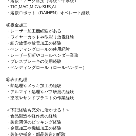
・溶接・アーク溶接（薄板～中厚板）
・TIG,MAG,MIGやSUS,AL
・溶接ロボット（DAIHEN）オペレート経験
④板金加工
・レーザー加工機経験がある
・ワイヤーカットや型彫り放電経験
・細穴放電や放電加工の経験
・ベンディングロールの使用経験
・レーザー切断やロールベンダー業務
・プレスブレーキの使用経験
・ベンディングロール（ロールベンダー）
⑤表面処理
・熱処理やメッキ加工の経験
・アルマイト処理やバフ研磨の経験
・塗装やサンドブラストの作業経験
＜下記経験も充分に活かせる！＞
・食品製造や軽作業の経験
・製造関係のピッキング経験
・金属加工や機械加工の経験
・製缶や板金・部品製造の経験