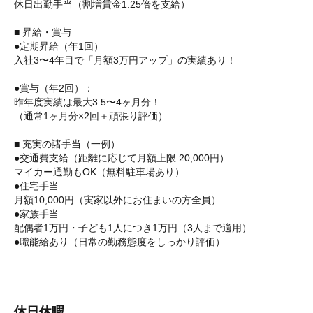
休日出勤手当（割増賃金1.25倍を支給）
■ 昇給・賞与
●定期昇給（年1回）
入社3〜4年目で「月額3万円アップ」の実績あり！
●賞与（年2回）：
昨年度実績は最大3.5〜4ヶ月分！
（通常1ヶ月分×2回＋頑張り評価）
■ 充実の諸手当（一例）
●交通費支給（距離に応じて月額上限 20,000円）
マイカー通勤もOK（無料駐車場あり）
●住宅手当
月額10,000円（実家以外にお住まいの方全員）
●家族手当
配偶者1万円・子ども1人につき1万円（3人まで適用）
●職能給あり（日常の勤務態度をしっかり評価）
休日休暇