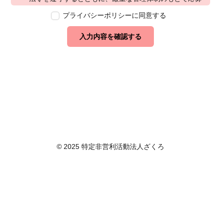
者の個人情報の保護を行います。なお、本ポリシーは、
プライバシーポリシーに同意する
本ウェブサイトで取得する個人情報に限り適用されるも
のとします。
入力内容を確認する
第2条　個人情報の定義
本ポリシーにおいて「個人情報」とは、個人情報保護法
に定める「個人情報」を指し、生存する個人に関する情
報であって、当該情報に含まれる氏名、生年月日その他
の記述等により特定の個人を識別できるもの又は個人識
別符号が含まれるものを指します。また、本ポリシーに
おいて「個人データ」とは、個人情報保護法に定める
「個人データ」、すなわち個人情報データベース等を構
成する個人情報をいい、「保有個人データ」とは、個人
情報保護法に定める「保有個人データ」、すなわち個人
© 2025 特定非営利活動法人ざくろ
情報取扱事業者が、開示、内容の訂正、追加又は削除、
利用の停止、消去及び第三者への提供の停止を行うこと
のできる権限を有する個人データであって、その存否が
明らかになることにより公益その他の利益が害されるも
のとして政令で定めるもの以外のものをいいます。
第3条　個人情報の取得
当社は、個人情報を取得する際は、個人情報保護法律そ