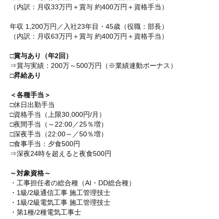
（内訳：月収33万円＋賞与 約400万円＋資格手当）
年収 1,200万円／入社23年目・45歳（役職：部長）
（内訳：月収63万円＋賞与 約400万円＋資格手当）
□賞与あり（年2回）
⇒賞与実績：200万～500万円（※業績連動ボーナス）
□昇給あり
＜各種手当＞
□休日出勤手当
□資格手当（上限30,000円/月）
□夜間手当（～22:00／25％増）
□深夜手当（22:00～／50％増）
□食事手当：夕食500円
⇒深夜24時を超えると夜食500円
～対象資格～
・工事担任者の総合種（
AI・DD総合種
）
・1級/2級通信工事 施工管理技士
・1級/2級電気工事 施工管理技士
・第1種/2種電気工事士