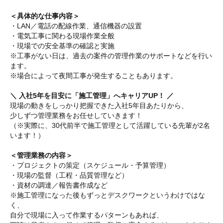
＜具体的な仕事内容＞
・LAN／電話の配線作業、通信機器の設置
・電気工事に関わる現場作業全般
・現場での安全基準の確認と実施
※工事がない日は、過去の案件の管理作業のサポートなどを行い
ます。
※場合によって夜間工事が発生することもあります。
＼ 入社5年を目安に「施工管理」へキャリアUP！ ／
現場の動きをしっかり把握できた入社5年目あたりから、
少しずつ管理業務をお任せしていきます！
（※実際に、30代前半で施工管理として活躍している先輩が2名
います！）
＜管理業務の内容＞
・プロジェクトの策定（スケジュール・予算管理）
・現場の監督（工程・品質管理など）
・資材の調達／報告書作成など
※施工管理になった後もずっとデスクワークというわけではな
く、
自分で現場に入って作業するパターンもあれば、