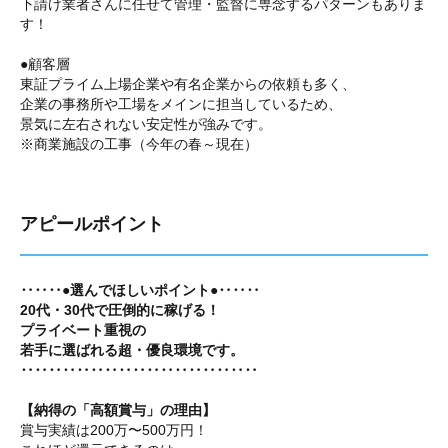
下請け業者さんに任せて管理・監督に専念するパターンもありま
す！
●顧客層
東証プライム上場企業や有名企業からの依頼も多く、
企業の事務所や工場をメインに担当しているため、
景気に左右されない安定性が強みです。
※商業施設の工事（今年の春～現在）
アピールポイント
‥‥‥●選んでほしいポイント●‥‥‥
20代・30代で圧倒的に稼げる！
プライベート重視の
若手に選ばれる超・優良環境です。
‥‥‥‥‥‥‥‥‥‥‥‥‥‥‥‥‥
【納得の「高額賞与」の理由】
賞与実績は200万〜500万円！