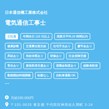
日本通信機工業株式会社
電気通信工事士
正社員
年間休日 120 日以上
残業月平均 20 時間以内
健康診断
交通費全額支給
住宅手当あり
慶弔金あり
昇給あり
有給休暇あり
研修あり
社会保険完備
育休あり
資格取得支援あり
退職金制度あり
経験者歓迎
勤務開始時期調整
転勤なし
自転車通勤 OK
...
駅近 5 分以内
賞与年 2 回あり
日本語能力試験 N1
月給330,000円
〒101-0025 東京都 千代田区神田佐久間町 3-24