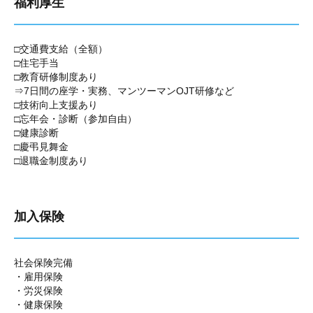
福利厚生
□交通費支給（全額）
□住宅手当
□教育研修制度あり
⇒7日間の座学・実務、マンツーマンOJT研修など
□技術向上支援あり
□忘年会・診断（参加自由）
□健康診断
□慶弔見舞金
□退職金制度あり
加入保険
社会保険完備
・雇用保険
・労災保険
・健康保険