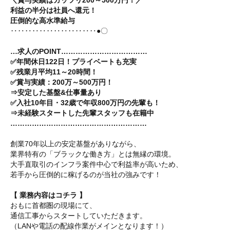
＼賞与実績はガッツリ200～500万円！／
利益の半分は社員へ還元！
圧倒的な高水準給与
‥‥‥‥‥‥‥‥‥‥‥‥●〇
…求人のPOINT………………………………
✅年間休日122日！プライベートも充実
✅残業月平均11～20時間！
✅賞与実績：200万～500万円！
⇒安定した基盤&仕事量あり
✅入社10年目・32歳で年収800万円の先輩も！
⇒未経験スタートした先輩スタッフも在籍中
…………………………………………………
創業70年以上の安定基盤がありながら、
業界特有の「ブラックな働き方」とは無縁の環境。
大手直取引のインフラ案件中心で利益率が高いため、
若手から圧倒的に稼げるのが当社の強みです！
【 業務内容はコチラ 】
おもに首都圏の現場にて、
通信工事からスタートしていただきます。
（LANや電話の配線作業がメインとなります！）