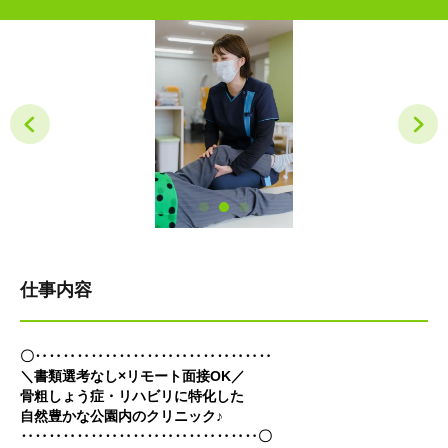
仕事内容
〇‥‥‥‥‥‥‥‥‥‥‥‥‥‥‥‥‥
＼書類選考なし×リモート面接OK／
骨粗しょう症・リハビリに特化した
自然豊かな公園内のクリニック♪
‥‥‥‥‥‥‥‥‥‥‥‥‥‥‥‥‥〇