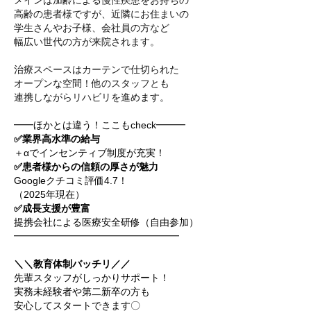
メインは加齢による慢性疾患をお持ちの
高齢の患者様ですが、近隣にお住まいの
学生さんやお子様、会社員の方など
幅広い世代の方が来院されます。
治療スペースはカーテンで仕切られた
オープンな空間！他のスタッフとも
連携しながらリハビリを進めます。
━━ほかとは違う！ここもcheck━━━
✅業界高水準の給与
＋αでインセンティブ制度が充実！
✅患者様からの信頼の厚さが魅力
Googleクチコミ評価4.7！
（2025年現在）
✅成長支援が豊富
提携会社による医療安全研修（自由参加）
━━━━━━━━━━━━━━━━━
＼＼教育体制バッチリ／／
先輩スタッフがしっかりサポート！
実務未経験者や第二新卒の方も
安心してスタートできます〇