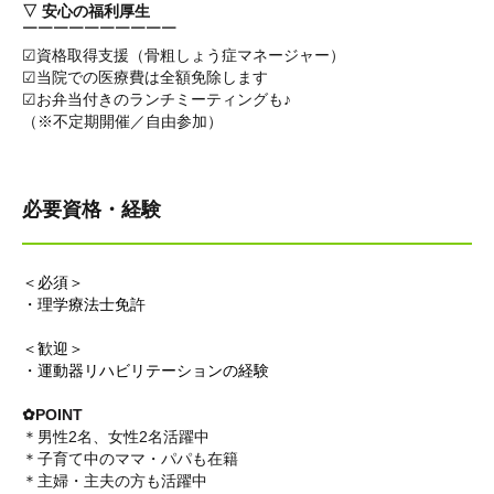
▽ 安心の福利厚生
￣￣￣￣￣￣￣￣￣￣
☑資格取得支援（骨粗しょう症マネージャー）
☑当院での医療費は全額免除します
☑お弁当付きのランチミーティングも♪
（※不定期開催／自由参加）
必要資格・経験
＜必須＞
・理学療法士免許
＜歓迎＞
・運動器リハビリテーションの経験
✿POINT
＊男性2名、女性2名活躍中
＊子育て中のママ・パパも在籍
＊主婦・主夫の方も活躍中