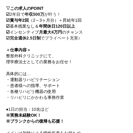
▽この求人のPOINT
☑
2年目で
年収500万
が叶う！
☑賞与年2回
（2～3ヶ月分）＋昇給年1回
☑
基本残業なし＆
年間休日120日以上
☑
インセンティブ
月最大4万円
のチャンス
☑完全週休2.5日制
でプライベート充実♪
＜仕事内容＞
整形外科クリニックにて、
理学療法士としての業務をお任せ！
具体的には…
・運動器リハビリテーション
・患者様への指導、サポート
・各種リハビリ機器の使用
・リハビリにかかわる事務作業
●1日の担当：10名ほど
※実務未経験OK！
※ブランクからの復帰も応援！