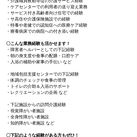
・介護職員夜勤専従の介護サービス経験
・ケアセンターでの利用者の送り迎え業務
・サービス付き高齢者向け住宅での経験
・サ高住や介護保険施設での経験
・特養や老健での認知症への医療ケア経験
・療養病床での病院への付き添い経験
〇こんな業務経験も活かせます！
・障害者ヘルパーとしての下記経験
・朝の身支度や食事の配膳・口腔ケア
・入浴の補助や家事の手伝い など
・地域包括支援センターでの下記経験
・体調のチェックや食事の管理
・トイレの介助＆入浴のサポート
・レクリエーションの企画 など
・下記施設からの訪問介護経験
・視覚障がい者施設
・全身性障がい者施設
・知的障がい者施設 など
〇下記のような経験がある方もぜひ！