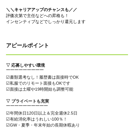
＼＼キャリアアップのチャンスも／／
評価次第で主任などへの昇格も！
インセンティブなどでしっかり還元します
アピールポイント
▽ 応募しやすい環境
￣￣￣￣￣￣￣￣￣
☑書類選考なし！履歴書は面接時でOK
☑私服でのリモート面接もOKです
☑面接は土曜や19時開始も調整可能
▽ プライベートも充実
￣￣￣￣￣￣￣￣￣￣
☑年間休日120日以上＆完全週休2.5日
☑有給消化率はうれしい100％！
☑GW・夏季・年末年始の長期休暇あり