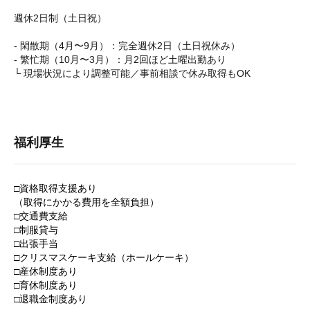
週休2日制（土日祝）
- 閑散期（4月〜9月）：完全週休2日（土日祝休み）
- 繁忙期（10月〜3月）：月2回ほど土曜出勤あり
└ 現場状況により調整可能／事前相談で休み取得もOK
福利厚生
□資格取得支援あり
（取得にかかる費用を全額負担）
□交通費支給
□制服貸与
□出張手当
□クリスマスケーキ支給（ホールケーキ）
□産休制度あり
□育休制度あり
□退職金制度あり