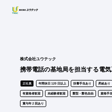
株式会社ユウテック
携帯電話の基地局を担当する電気
正社員
年間休日 120 日以上
扶養手当あり
昇給あり
有資格者歓迎
未経験者歓迎
髪型・髪色自由
資格手
賞与年 2 回あり